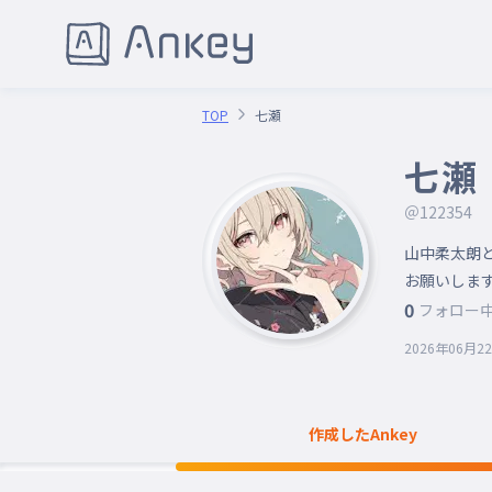
TOP
七瀬
七瀬
＠122354
山中柔太朗と
お願いしま
0
フォロー
2026年06月2
作成したAnkey