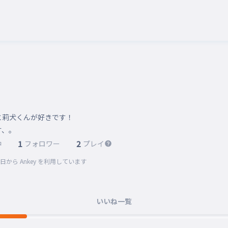
莉犬くんが好きです！

す、。
1
2
中
フォロワー
プレイ
2日
から Ankey を利用しています
いいね一覧