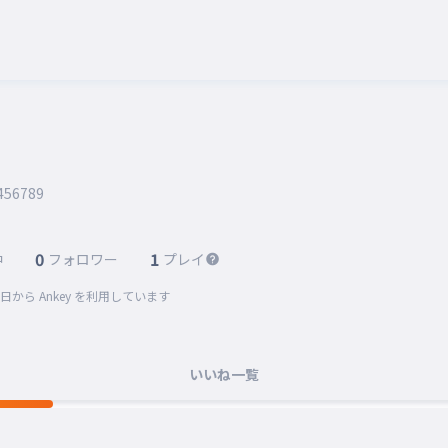
456789
0
1
中
フォロワー
プレイ
5日
から Ankey を利用しています
いいね一覧