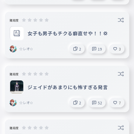
難易度
女子も男子もチクる癖直せや！！💢
☆レオ✩
2
19
3
難易度
ジェイドがあまりにも怖すぎる発言
☆レオ✩
2
52
7
難易度