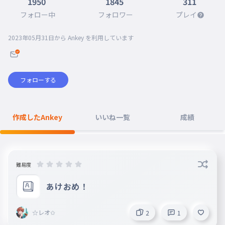
1950
1845
311
フォロー中
フォロワー
プレイ
2023年05月31日
から Ankey を利用しています
フォローする
作成したAnkey
いいね一覧
成績
難易度
あけおめ！
☆レオ✩
2
1