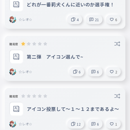
どれが一番莉犬くんに近いのか選手権！
☆レオ✩
4
21
6
難易度
第二弾 アイコン選んで~
☆レオ✩
6
6
2
難易度
アイコン投票して〜１〜１２まであるよ〜
☆レオ✩
12
6
1