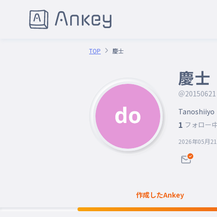
TOP
慶士
慶士
＠20150621
Tanoshiiyo
1
フォロー
2026年05月2
作成したAnkey