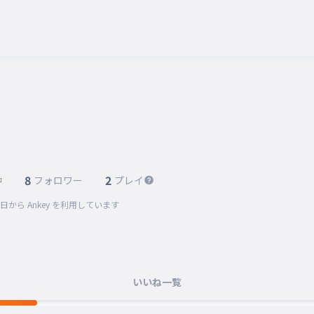
8
2
中
フォロワー
プレイ
1日
から Ankey を利用しています
いいね一覧