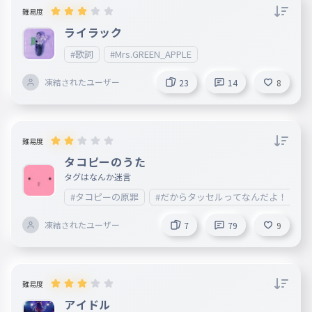
難易度
ライラック
#歌詞
#Mrs.GREEN_APPLE
凍結されたユーザー
23
14
8
難易度
タコピーのうた
タグはなんか迷言
#タコピーの原罪
#だからタッセルってなんだよ！
凍結されたユーザー
7
79
9
難易度
アイドル