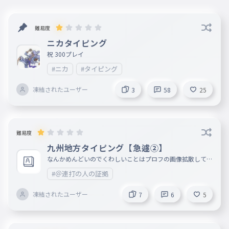
難易度
ニカタイピング
祝 300プレイ
#ニカ
#タイピング
凍結されたユーザー
3
58
25
難易度
九州地方タイピング【急遽②】
なんかめんどいのでくわしいことはプロフの画像拡散してほ
しい的なやつ 一応用語の隣の画像に入れといてください（
#＠連打の人の証拠
？） もし作るならだけどタグで「＠連打の人の証拠」で
凍結されたユーザー
7
6
5