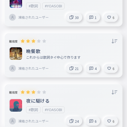
#歌詞
#YOASOBI
凍結されたユーザー
30
1
6
難易度
晩餐歌
これからは歌詞タイ中心で作ります
凍結されたユーザー
21
4
6
難易度
夜に駆ける
#歌詞
#YOASOBI
凍結されたユーザー
24
6
6