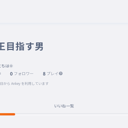
王目指す男
0
8
中
フォロワー
プレイ
5日
から Ankey を利用しています
いいね一覧