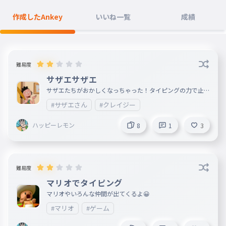
作成したAnkey
いいね一覧
成績
難易度
サザエサザエ
サザエたちがおかしくなっちゃった！タイピングの力で止め
よう！！
#サザエさん
#クレイジー
ハッピーレモン
8
1
3
難易度
マリオでタイピング
マリオやいろんな仲間が出てくるよ😀
#マリオ
#ゲーム