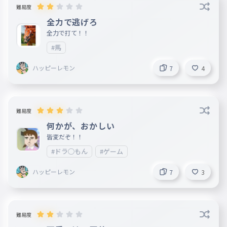
難易度
全力で逃げろ
全力で打て！！
#馬
ハッピーレモン
7
4
難易度
何かが、おかしい
皆変だぞ！！
#ドラ◯もん
#ゲーム
ハッピーレモン
7
3
難易度