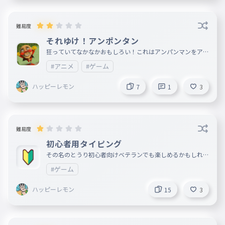
難易度
それゆけ！アンポンタン
狂っていてなかなかおもしろい！これはアンパンマンをアン
ポンタンという意味はバカという意味だよ！！わかんないけ
#アニメ
#ゲーム
ど！！
ハッピーレモン
7
1
3
難易度
初心者用タイピング
その名のとうり初心者向けベテランでも楽しめるかもしれな
い。
#ゲーム
ハッピーレモン
15
3