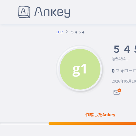
TOP
５４５４
５４
＠5454_-
0
フォロー
2026年05月1
作成したAnkey