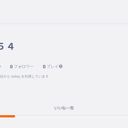
５４
0
0
中
フォロワー
プレイ
0日
から Ankey を利用しています
いいね一覧