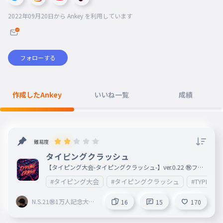
2022年09月20日
から Ankey を利用しています
フォローする
作成したAnkey
いいね一覧
成績
難易度
タイピングクラッシュ
【タイピング大会-タイピングクラッシュ-】ver.0.22 ㊗︎フォ
ロワー1万人記念 タイピング大会開催中 👑暫定1位👑:N.S.21
#タイピング大会
#タイピングクラッシュ
#TYPINGC
前回の結果（2026/06/21 第1回） 🥇N.S.21（いいね15個/1
5プレイ） 🥈ゆーくん（いいね10個/10プレイ） 🥉宇宙戦艦
ベイビー（いいね5個/5プレイ） 🏅hatige（いいね3個/3プ
N.S.21㊗︎1万人記念大会
16
15
170
レイ） 🏅お茶の木（いいね1個/1プレイ） +作成者に勝った
開催中🎉
らフォロー ※作成者は大会結果に含みません 結果発表は3
・6・9・12月の21日