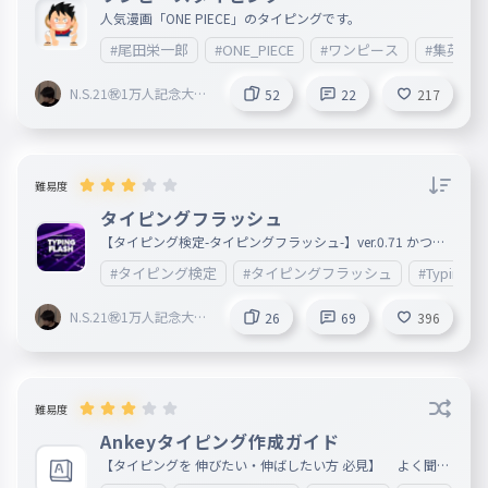
人気漫画「ONE PIECE」のタイピングです。
#尾田栄一郎
#ONE_PIECE
#ワンピース
#集英社
N.S.21㊗︎1万人記念大会
52
22
217
開催中🎉
難易度
タイピングフラッシュ
【タイピング検定-タイピングフラッシュ-】ver.0.71 かつて
のタイピングフラッシュに近づけました！文章はまだまだ未
#タイピング検定
#タイピングフラッシュ
#TypingFl
完成です 【~スコアと階級~】 [特]-4000+pt (1)0.7 [一
]-3500+pt (1)0.7 [準1]-3000+pt (3)2.0 [二]-2500+pt
(5)3.4 [準2]-2000+pt (16)10.7 [三]-1500+pt (39)26.
N.S.21㊗︎1万人記念大会
26
69
396
1 [四]-1000+pt (80)53.7 [五]-500+pt (125)83.9 [無]
開催中🎉
-0+pt (149)100.0
難易度
Ankeyタイピング作成ガイド
【タイピングを 伸びたい・伸ばしたい方 必見】 よく聞か
れるのでまとめてタイピングにしちゃいました！参考にして