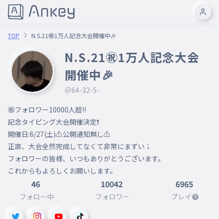
TOP
N.S.21㊗︎1万人記念大会開催中🎉
N.S.21㊗︎1万人記念大会
開催中🎉
＠64-32-5-
㊗️フォロワー10000人超‼️

記念タイピング大会開催決定❗️

開催日:6/27(土)⚠︎公開通知無し⚠︎

正直、大会全然完成してなくて非常にまずい；

フォロワーの皆様、いつもありがとうございます。

これからもよろしくお願いします。
46
10042
6965
フォロー中
フォロワー
プレイ