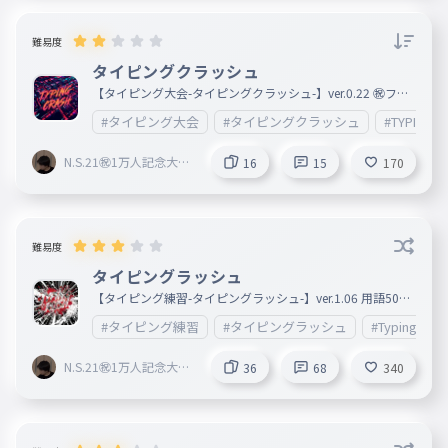
難易度
タイピングクラッシュ
【タイピング大会-タイピングクラッシュ-】ver.0.22 ㊗︎フォ
ロワー1万人記念 タイピング大会開催中 👑暫定1位👑:N.S.21
#タイピング大会
#タイピングクラッシュ
#TYPINGC
前回の結果（2026/06/21 第1回） 🥇N.S.21（いいね15個/1
5プレイ） 🥈ゆーくん（いいね10個/10プレイ） 🥉宇宙戦艦
ベイビー（いいね5個/5プレイ） 🏅hatige（いいね3個/3プ
N.S.21㊗︎1万人記念大会
16
15
170
レイ） 🏅お茶の木（いいね1個/1プレイ） +作成者に勝った
開催中🎉
らフォロー ※作成者は大会結果に含みません 結果発表は3
・6・9・12月の21日
難易度
タイピングラッシュ
【タイピング練習-タイピングラッシュ-】ver.1.06 用語50ま
では追加するつもりです。 «ランク» 4000~S3 3750~S2 350
#タイピング練習
#タイピングラッシュ
#TypingRush
0~S1 3250~A3 3000~A2 2750~A1 2500~B3 2250~B2 2000
~B1 1750~C3 1500~C2 1250~C1 1000~D3 750~D2 500~D
1 250~E 0~Z
N.S.21㊗︎1万人記念大会
36
68
340
開催中🎉