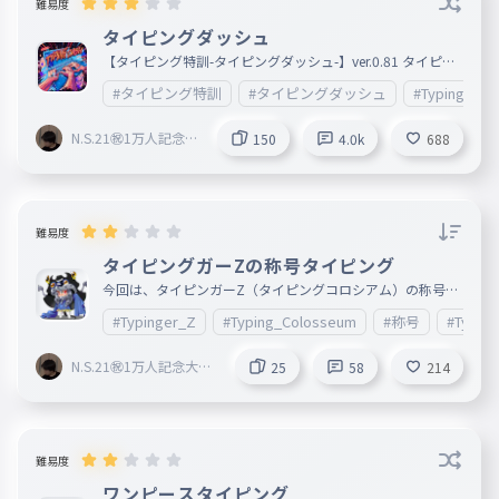
難易度
タイピングダッシュ
【タイピング特訓-タイピングダッシュ-】ver.0.81 タイピン
グを極めるタイピングです。 数年かけて制作しています。
#タイピング特訓
#タイピングダッシュ
#TypingDash
まだまだ作成中 熟語やあるあるの文章、ぷっと笑える文章
もある（つもり）です。 たまに文章を追加していきますの
で、是非楽しみにしていてください。 ~Score＆Rank一覧~
N.S.21㊗︎1万人記念大
150
4.0k
688
3500以上 打神(0) ⇧ 3400以上 仙人(0) 3200以上 魔人(2)0.3
会開催中🎉
3000以上 廃人(0) 2800以上 超人(2)0.6 2500以上 変人(11)2.
3 2000以上 達人(39)8.0 1500以上 名人(76)19.3 1000以上
職人(184)46.7 500以上 才人(266)86.2 100以上 新人(91)99.
7 100以下 人参(2)100.0⇩ （スコアが3951の場合や成績に
明らかな差が見られる場合はチーターとしてランキングから
難易度
除外します） ※禁止事項↴ ^SNS等での
投稿はご自由に！大歓迎です^ このタイピングは題名・051
タイピングガーZの称号タイピング
番以降の文章は作者が考えたものであり、無断での使用を禁
今回は、タイピンガーZ（タイピングコロシアム）の称号を
じます。ご理解とご協力の程よろしくお願い致します。
タイピングにしてみましたー。 なんか今まで、題名を「タ
#Typinger_Z
#Typing_Colosseum
#称号
#Typing
イピングコロシアム」で揃えれたので、これも「タイピング
コロシアムの称号タイピング」にしましたが、 コロシアム
以外（ネット対戦）でもこの称号が出ます。 多分あってい
N.S.21㊗︎1万人記念大会
25
58
214
ると思いますが、間違えていれば、ご指摘よろしくおねがい
開催中🎉
します。 とりあえず、作成順にしましたが、ランダムが良
ければ、言ってください。
難易度
ワンピースタイピング