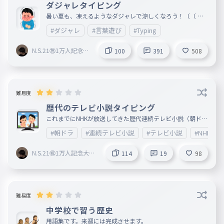
ダジャレタイピング
暑い夏も、凍えるようなダジャレで涼しくなろう！（（ 追
記 20000回プレイ🐜🐜🐜🐜 🐜🐜🐜🐜🐜🐜
#ダジャレ
#言葉遊び
#Typing
N.S.21㊗︎1万人記念大
100
391
508
会開催中🎉
難易度
歴代のテレビ小説タイピング
これまでにNHKが放送してきた歴代連続テレビ小説（朝ドラ
）の題名のタイピングです。 朝ドラは基本的に、制作する
#朝ドラ
#連続テレビ小説
#テレビ小説
#NHK
放送局が関東と関西で交代交代でやっているらしいです。
N.S.21㊗︎1万人記念大会
114
19
98
開催中🎉
難易度
中学校で習う歴史
用語集です。来週には完成させます。