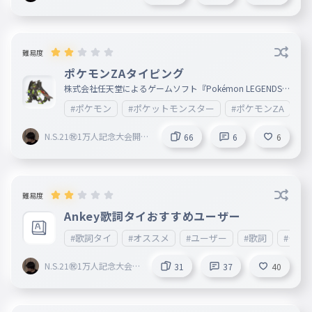
会開催中🎉
難易度
ポケモンZAタイピング
株式会社任天堂によるゲームソフト『Pokémon LEGENDS Z
-A』に登場するポケモンタイピングです
#ポケモン
#ポケットモンスター
#ポケモンZA
#
N.S.21㊗︎1万人記念大会開催
66
6
6
中🎉
難易度
Ankey歌詞タイおすすめユーザー
#歌詞タイ
#オススメ
#ユーザー
#歌詞
#タイ
N.S.21㊗︎1万人記念大会開
31
37
40
催中🎉