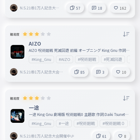
N.S.21㊗︎1万人記念大会
57
18
162
開催中🎉
難易度
AIZO
AIZO 呪術廻戦 死滅回遊 前編 オープニング King Gnu 作詞:
常田大希 作曲:常田大希 リリース:2026/01/09 【動画（Yout
#King_Gnu
#AIZO
#呪術廻戦
#死滅回遊
#OP
ube）】 ・King Gnu - AIZO https://www.youtube.com/w
atch?v=zz2a9Q2Wru0
N.S.21㊗︎1万人記念大会開
85
3
10
催中🎉
難易度
一途
一途 King Gnu 劇場版 呪術廻戦0 主題歌 作詞:Daiki Tsuneta
作曲:Daiki Tsuneta 編曲:King Gnu リリース:2021/12/29 【
#King_Gnu
#一途
#呪術廻戦
#呪術廻戦０
#O
動画（Youtube)】 ・King Gnu - 一途 https://www.youtu
be.com/watch?v=hm1na9R2uYA&list=RDhm1na9R2uYA
N.S.21㊗︎1万人記念大会開催中🎉
61
8