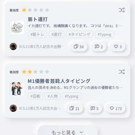
難易度
筋ト連打
イカ連打です。 結構腕痛くなります。 コツは「yica」と打
つことです。 ~追記~ 不正扱い喰らいました笑 みなさんお気
#筋トレ
#連打
#タイピング
#Typing
をつけて（？）
N.S.21㊗︎1万人記念大会開催
50
2
3
中🎉
難易度
M1優勝者芸能人タイピング
芸人の頂点を決める、M1グランプリの過去の優勝者たちの
コンビ名のタイピングです。 2011~2014年の間、M1は開催
#芸能
#人物
#Typing
を中断していたそうです。
N.S.21㊗︎1万人記念大会開
21
5
173
催中🎉
もっと見る