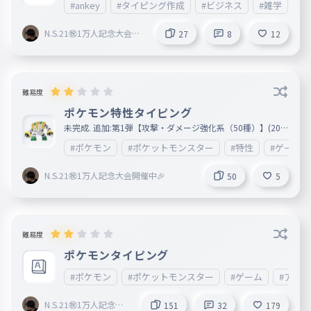
#ankey
#タイピング作成
#ビジネス
#雑学
#
いただければ幸いです。 この他にも意識していることがこ
のタイピングだけでも5つほどあります。もし気づいたら教
えてください！
N.S.21㊗︎1万人記念大会開
27
8
12
催中🎉
難易度
ポケモン特性タイピング
未完成. 追加:第1弾【攻撃・ダメージ強化系（50種）】(202
6/04/04)
#ポケモン
#ポケットモンスター
#特性
#ゲーム
N.S.21㊗︎1万人記念大会開催中🎉
50
5
難易度
ポケモンタイピング
#ポケモン
#ポケットモンスター
#ゲーム
#アニメ
N.S.21㊗︎1万人記念大
151
32
179