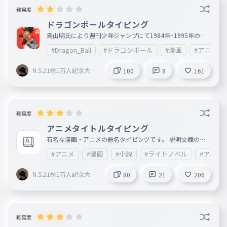
難易度
ドラゴンボールタイピング
鳥山明氏により週刊少年ジャンプにて1984年~1995年の約1
0年半にわたり連載され、 アニメ化もされた世界的漫画「D
#Dragon_Ball
#ドラゴンボール
#漫画
#アニメ
RAGON BALL」「DRAGONBALL Z（改）」に登場するキャ
ラクターのタイピングです。
N.S.21㊗︎1万人記念大会
100
8
161
開催中🎉
難易度
アニメタイトルタイピング
有名な漫画・アニメの題名タイピングです。 説明文欄の主
人公は基本的に第1部のものを記載しています。
#アニメ
#漫画
#小説
#ライトノベル
#アニメ
N.S.21㊗︎1万人記念大会
80
21
206
開催中🎉
難易度