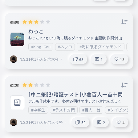
難易度
ねっこ
ねっこ King Gnu 海に眠るダイヤモンド 主題歌 作詞:常田大
希 作曲:常田大希 編曲:King Gnu リリース:2024/10/21 【動
#King_Gnu
#ネッコ
#海に眠るダイヤモンド
#歌
画（Youtube）】 ・King Gnu - ねっこ https://www.yout
ube.com/watch?v=jz8O2t2r8Gs
N.S.21㊗︎1万人記念大会開
63
1
13
催中🎉
難易度
[中二筆記/暗証テスト]小倉百人一首十問
フルも作成中です。 冬休み明けの小テスト対策を楽しく
#中学生
#テスト対策
#百人一首
#タイピング
N.S.21㊗︎1万人記念大会開催
50
2
4
中🎉