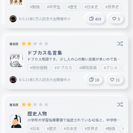
#勉強
#中学生
#歴史
#日本史
#世界史
#雑
N.S.21㊗︎1万人記念大会開催中🎉
459
5
難易度
ドブカス名言集
ドブカス用語です。 少し人の心の無い言葉が多いので苦手
な人にはおすすめしないです。
#呪術廻戦
#ドブカス
#禪院直哉
#アニメ
#ネ
N.S.21㊗︎1万人記念大会開催中🎉
18
11
難易度
歴史人物
小学校の学習指導要領で指定されている42名と、中学校で
追加・補足される主な人物名のタイピングです。
#日本
#歴史
#日本史
#世界史
#勉強
#義務