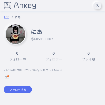
TOP
にあ
にあ
＠6858558082
0
0
0
フォロー中
フォロワー
プレイ
2026年06月06日
から Ankey を利用しています
フォローする