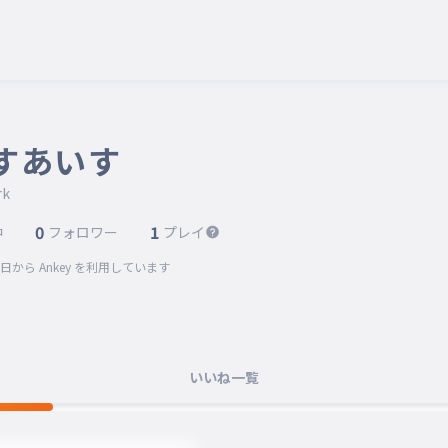
すあいす
rk
0
1
中
フォロワー
プレイ
3日
から Ankey を利用しています
いいね一覧