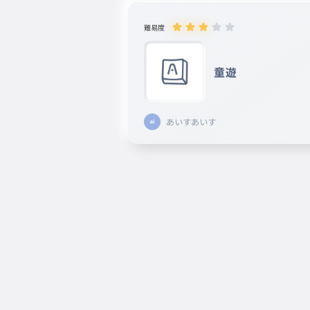
難易度
童遊
あいすあいす