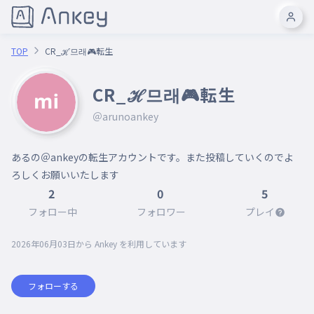
TOP
CR_ℋ므래🎮転生
CR_ℋ므래🎮転生
＠arunoankey
あるの＠ankeyの転生アカウントです。また投稿していくのでよ
2
0
5
フォロー中
フォロワー
プレイ
2026年06月03日
から Ankey を利用しています
フォローする