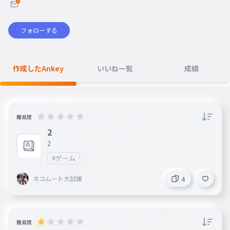
フォローする
作成したAnkey
いいね一覧
成績
難易度
2
2
#ゲーム
ネコムート大試練
4
難易度