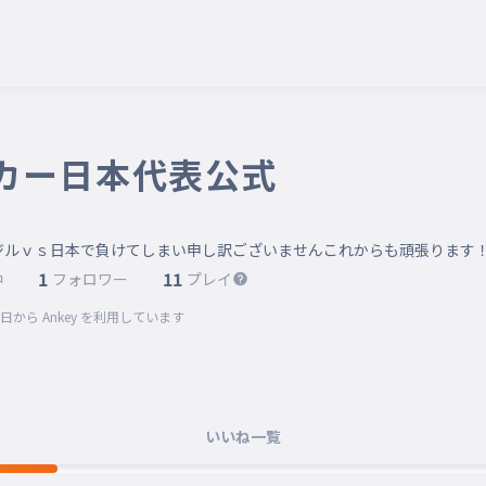
カー日本代表公式
1
11
中
フォロワー
プレイ
8日
から Ankey を利用しています
いいね一覧