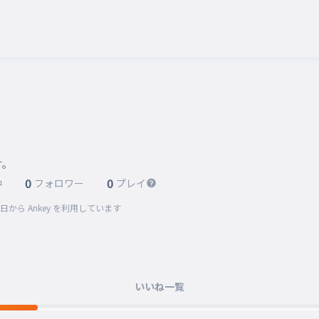
。
す。
0
0
中
フォロワー
プレイ
2日
から Ankey を利用しています
いいね一覧