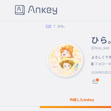
TOP
ひら。
ひら
＠hira_ked
よろしくで
0
フォロー
2026年05月2
作成したAnkey