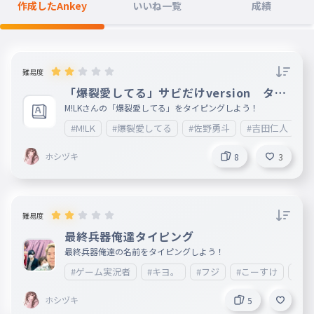
作成したAnkey
いいね一覧
成績
難易度
「爆裂愛してる」サビだけversion タイ
ピング
M!LKさんの「爆裂愛してる」をタイピングしよう！
#M!LK
#爆裂愛してる
#佐野勇斗
#吉田仁人
#
ホシヅキ
8
3
難易度
最終兵器俺達タイピング
最終兵器俺達の名前をタイピングしよう！
#ゲーム実況者
#キヨ。
#フジ
#こーすけ
#ヒ
ホシヅキ
5