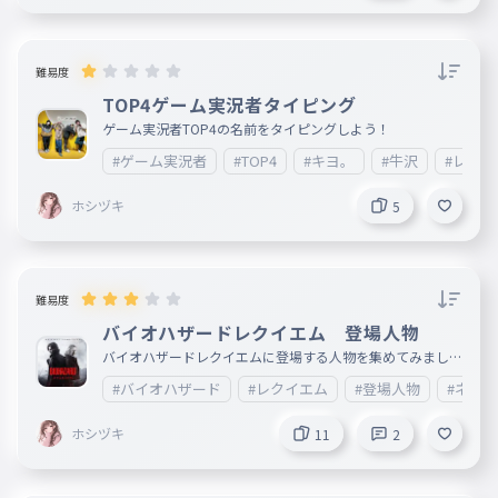
難易度
TOP4ゲーム実況者タイピング
ゲーム実況者TOP4の名前をタイピングしよう！
#ゲーム実況者
#TOP4
#キヨ。
#牛沢
#レトル
ホシヅキ
5
難易度
バイオハザードレクイエム 登場人物
バイオハザードレクイエムに登場する人物を集めてみました
。 ネタバレにご注意ください。アンチコメなどは受け付け
#バイオハザード
#レクイエム
#登場人物
#ネタ
ません。
ホシヅキ
11
2