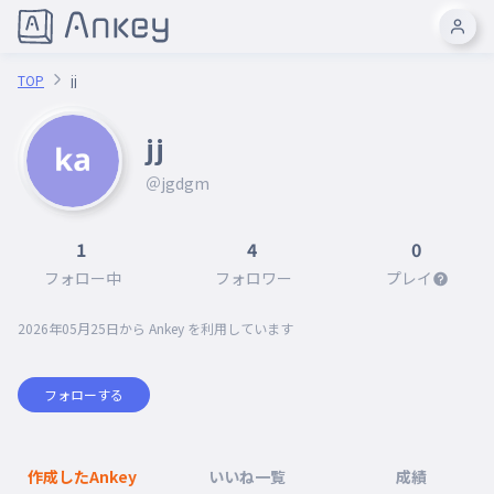
TOP
jj
jj
＠jgdgm
1
4
0
フォロー中
フォロワー
プレイ
2026年05月25日
から Ankey を利用しています
フォローする
作成したAnkey
いいね一覧
成績