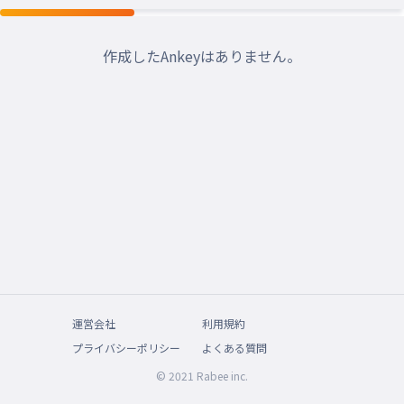
作成したAnkeyはありません。
運営会社
利用規約
プライバシーポリシー
よくある質問
© 2021 Rabee inc.