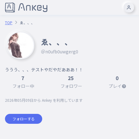
TOP
ゑ、、、
ゑ、、、
＠n0ufb0uwgerg0
ううう、、、テストやだやだあああ！！
7
25
0
フォロー中
フォロワー
プレイ
2026年05月09日
から Ankey を利用しています
フォローする