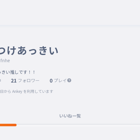
つけあっきい
fnhe
っきい推しです！！
21
0
中
フォロワー
プレイ
0日
から Ankey を利用しています
いいね一覧