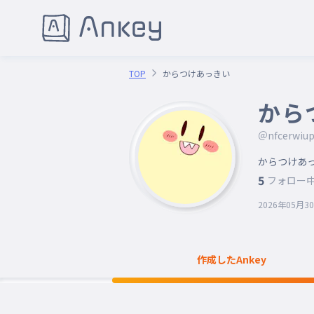
TOP
からつけあっきい
から
＠nfcerwiup
からつけあ
5
フォロー
2026年05月3
作成したAnkey