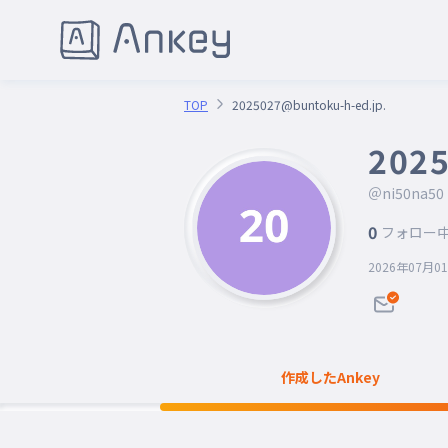
TOP
2025027@buntoku-h-ed.jp.
2025
＠ni50na50
0
フォロー
2026年07月0
作成したAnkey