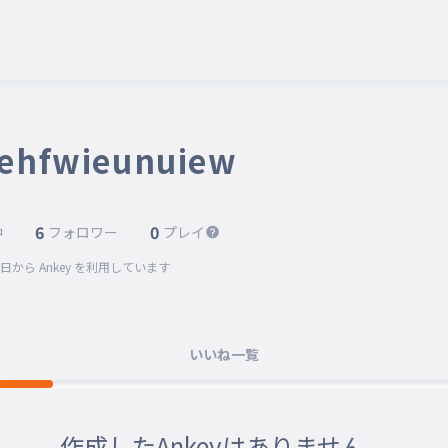
ehfwieunuiew
6
0
中
フォロワー
プレイ
0日
から Ankey を利用しています
いいね一覧
作成したAnkeyはありません。