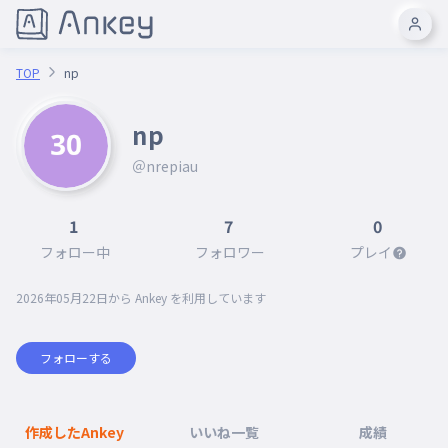
TOP
np
np
＠nrepiau
1
7
0
フォロー中
フォロワー
プレイ
2026年05月22日
から Ankey を利用しています
フォローする
作成したAnkey
いいね一覧
成績