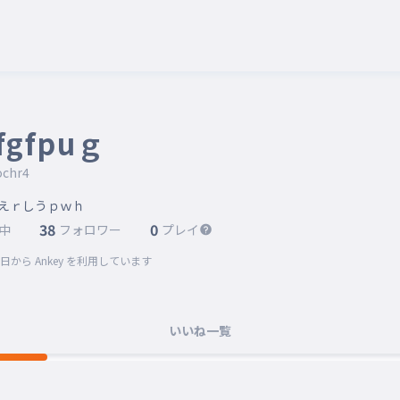
fgfpuｇ
ochr4
uhqえｒしうｐｗｈ
38
0
中
フォロワー
プレイ
8日
から Ankey を利用しています
いいね一覧