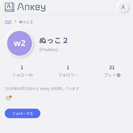
TOP
ぬっこ２
ぬっこ２
＠nukko2
1
1
21
フォロー中
フォロワー
プレイ
2026年06月29日
から Ankey を利用しています
フォローする