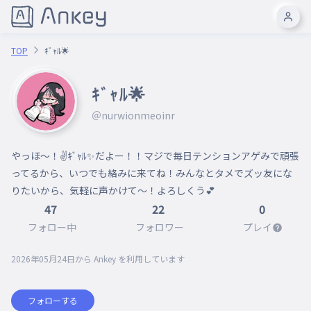
TOP
ｷﾞｬﾙ🌟
ｷﾞｬﾙ🌟
＠nurwionmeoinr
やっほ〜！✌️ｷﾞｬﾙ✨️だよー！！マジで毎日テンションアゲみで頑張
ってるから、いつでも絡みに来てね！みんなとタメでズッ友にな
りたいから、気軽に声かけて〜！よろしくう💕
47
22
0
フォロー中
フォロワー
プレイ
2026年05月24日
から Ankey を利用しています
フォローする