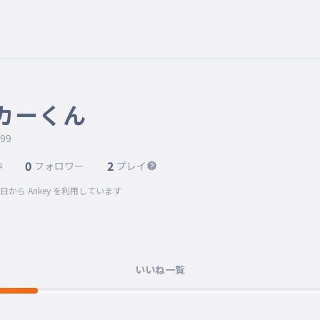
カーくん
99
0
2
中
フォロワー
プレイ
5日
から Ankey を利用しています
いいね一覧