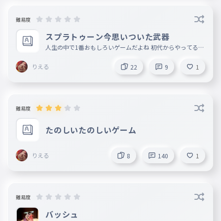
難易度
スプラトゥーン今思いついた武器
人生の中で1番おもしろいゲームだよね 初代からやってるけ
ど正直1番面白かったのは2やな ちなみにべるさんのメイン
武器は1のころはダイナモで2はジェッカス3はいろいろ使っ
りえる
22
9
1
てますね 1のダイナモはくそおもんないです。 んで3のXと2
のXの価値が全然違いすぎて😦ってかんじですね。小学生の
頃頑張ってXまで死に物狂いでやってた時を思い出しますね
。中学生になって時間がなさすぎて3の最高パワーが2412ま
でしかいかなくて泣きたいです。 ぼくはこれ作った後こん
な時間から夏休みの宿題をやろうと思います。みんなも頑張
難易度
ろう！！💪🏻
たのしいたのしいゲーム
りえる
8
140
1
難易度
バッシュ