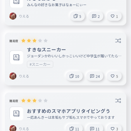
みんなの好きなお菓子はなぁーにぃー
りえる
5
2
1
難易度
すきなスニーカー
ジョーダンかわいいしかっこいいけど中学生が履いてたらな
んかイキってるっぽく見られそうやからあんま履いてない
#スニーカー
だからジョーダンは1足しかもってない ちな赤シカゴ
りえる
10
24
5
難易度
おすすめのスマホアプリタイピングう
一応あんきーは本垢もサブ垢もスマホでやっております
りえる
11
11
3