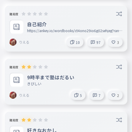
難易度
自己紹介
https://ankey.io/wordbooks/ct4ono29io6g02sehjeg?ranki
ng_current=total これは質問コーナーやから他に気になるこ
とがあれば
りえる
10
97
3
難易度
9時半まで塾はだるい
きびしい
りえる
5
7
2
難易度
好きなおかし