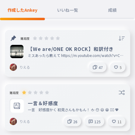
作成したAnkey
いいね一覧
成績
難易度
【We are/ONE OK ROCK】和訳付き
ミスあったら教えて https://m.youtube.com/watch?v=CRL
LWNIqb8w
りえる
47
5
難易度
一言＆好感度
一言 好感度かく 初見さんもかもん！ 🖕 😯 😃 😁 ❤️‍🔥 💖
りえる
26
125
11