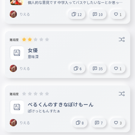
個人的な意見です 中学入ってバスケしたいなーとか思って
る人とか見てみてね 他にもいろいろあるから増やします と
りま日本人やったら最初はasics履こう
りえる
12
10
1
難易度
女優
意味深
りえる
6
35
1
難易度
べるくんのすきなぽけもーん
ぽけっともんすたぁ
りえる
8
7
3