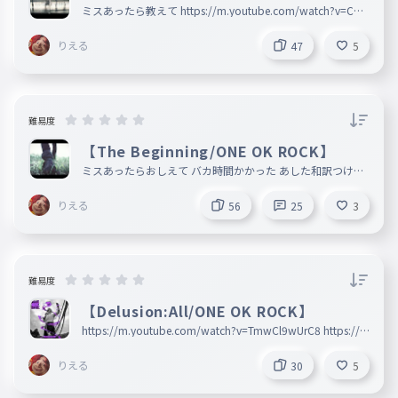
ミスあったら教えて https://m.youtube.com/watch?v=CRL
LWNIqb8w
りえる
47
5
難易度
【The Beginning/ONE OK ROCK】
ミスあったらおしえて バカ時間かかった あした和訳つける
かも 047バグってておかしいけどそこまでいくやつおらんっ
しょ
りえる
56
25
3
難易度
【Delusion:All/ONE OK ROCK】
https://m.youtube.com/watch?v=TmwCl9wUrC8 https://a
nkey.io/wordbooks/cm5s2fq9io6g0326l3c0?ranking_curr
ent=total
りえる
30
5