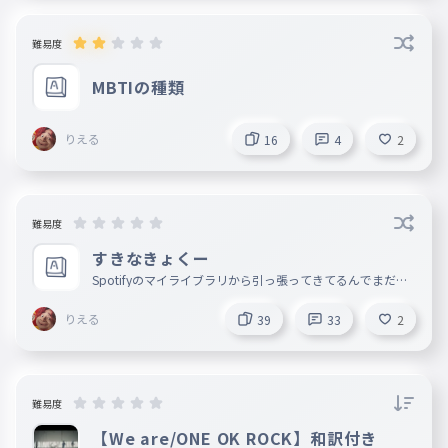
難易度
MBTIの種類
りえる
16
4
2
難易度
すきなきょくー
Spotifyのマイライブラリから引っ張ってきてるんでまだま
だ追加してく予定です
りえる
39
33
2
難易度
【We are/ONE OK ROCK】和訳付き