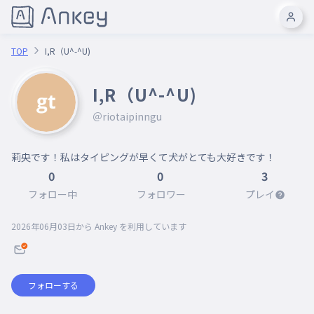
TOP
I,R（U^-^U)
I,R（U^-^U)
＠riotaipinngu
莉央です！私はタイピングが早くて犬がとても大好きです！
0
0
3
フォロー中
フォロワー
プレイ
2026年06月03日
から Ankey を利用しています
フォローする