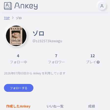
TOP
ゾロ
ゾロ
＠s192573kawagu
4
7
12
フォロー中
フォロワー
プレイ
2026年07月03日
から Ankey を利用しています
フォローする
作成したAnkey
いいね一覧
成績