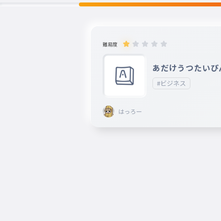
難易度
あだけうつたいぴ
#ビジネス
はっろー