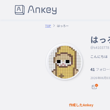
TOP
はっろー
はっ
＠s4103778
こんにちは

41
フォロー
2026年06月0
作成したAnkey