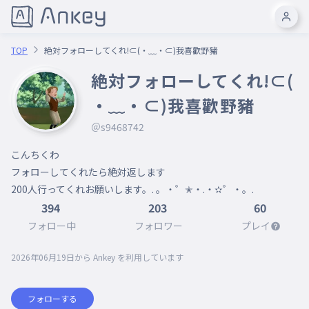
TOP
絶対フォローしてくれ!⊂(・﹏・⊂)我喜歡野豬
絶対フォローしてくれ!⊂(
・﹏・⊂)我喜歡野豬
＠s9468742
こんちくわ

フォローしてくれたら絶対返します

200人行ってくれお願いします。. 。・゜✭・.・✫゜・。.
394
203
60
フォロー中
フォロワー
プレイ
2026年06月19日
から Ankey を利用しています
フォローする