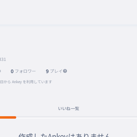
331
0
9
中
フォロワー
プレイ
4日
から Ankey を利用しています
いいね一覧
作成したAnkeyはありません。