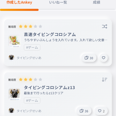
作成したAnkey
いいね一覧
成績
難易度
高速タイピングコロシアム
うちやすいぶんしょうを入れています。入れて欲しい文章が
あればコメントしてください。
#ゲーム
タイピングせいあ
30
難易度
タイピングコロシアムz13
最後まで行ったらz13クリア
#ゲーム
タイピングせいあ
36
2