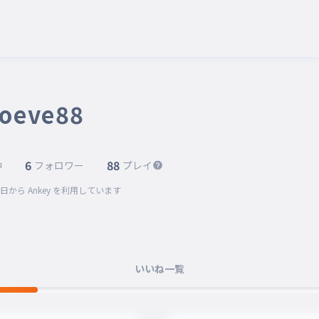
oeve88
6
88
中
フォロワー
プレイ
5日
から Ankey を利用しています
いいね一覧