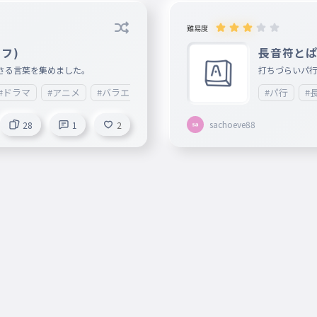
難易度
フ)
長音符と
さる言葉を集めました。
打ちづらいパ
#ドラマ
#アニメ
#バラエティー番組
#昭和
#平成
#パ行
#
sachoeve88
28
1
2