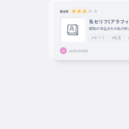
難易度
名セリフ(アラフィ
昭和47年生まれの私が刺
#セリフ
#名言
sachoeve88