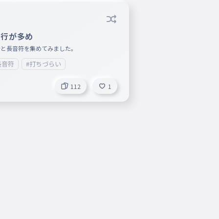
ぱ行が多め
行と長音符を集めてみました。
長音符
#打ちづらい
112
1