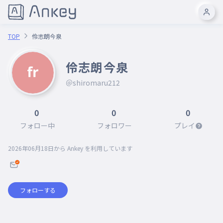
TOP
伶志朗今泉
伶志朗今泉
＠shiromaru212
0
0
0
フォロー中
フォロワー
プレイ
2026年06月18日
から Ankey を利用しています
フォローする