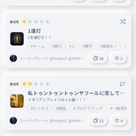
Z @Armed創設者
難易度
1連打
1を連打だ！！
#ゲーム
#連打
#１
#数字
#頑張れ！
#1111
スーパーグレート @toriproZ @Armed
30
2
創設者
難易度
私トゥントゥントゥンサフールに恋してる
歌詞タイピング
イタリアンブレインロット曲！！！
#ビジネス
#勉強
#プログラミング
#一般常識
スーパーグレート @toriproZ @Armed
12
4
創設者