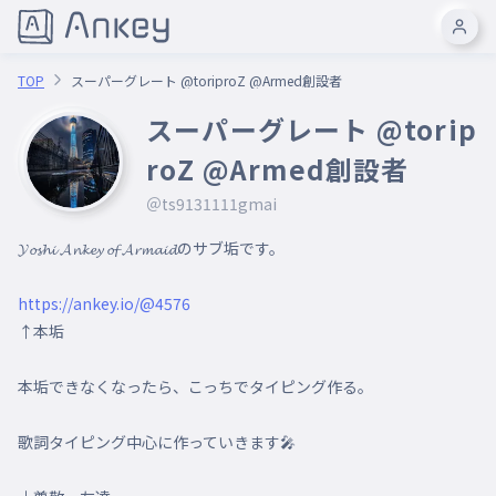
TOP
スーパーグレート @toriproZ @Armed創設者
スーパーグレート @torip
roZ @Armed創設者
＠ts9131111gmai
𝓨𝓸𝓼𝓱𝓲 𝓐𝓷𝓴𝓮𝔂 𝓸𝓯 𝓐𝓻𝓶𝓪𝓲𝓭のサブ垢です。

https://ankey.io/@4576
↑本垢

本垢できなくなったら、こっちでタイピング作る。

歌詞タイピング中心に作っていきます🎤
