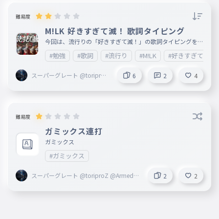
難易度
M!LK 好きすぎて滅！ 歌詞タイピング
今回は、流行りの「好きすぎて滅！」の歌詞タイピングを作
ってみました！
#勉強
#歌詞
#流行り
#M!LK
#好きすぎて滅！
スーパーグレート @toriproZ
6
2
4
@Armed創設者
難易度
ガミックス連打
ガミックス
#ガミックス
スーパーグレート @toriproZ @Armed創
2
2
設者