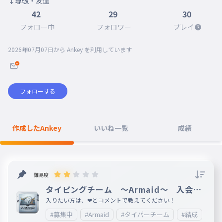
↓尊敬・友達
42
29
30
フォロー中
フォロワー
プレイ
2026年07月07日
から Ankey を利用しています
フォローする
作成したAnkey
いいね一覧
成績
難易度
タイピングチーム ～Armaid～ 入会希
望者募集！！！
入りたい方は、❤とコメントで教えてください！
#募集中
#Armaid
#タイパーチーム
#結成