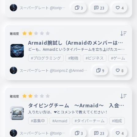
スーパーグレート @toripro
3
23
4
Z @Armed創設者
難易度
Armaid腕試し（Armaidのメンバーは絶
対やって！）
どーも、Armaidというタイパーチームを立ち上げたスーパ
ーグレートと申します。 今回は、Armaidの腕試しタイピン
#プログラミング
#勉強
#ビジネス
#ゲーム
#A
グを作ったので、プレイしてください。 別にいけなくても
良いけど、スコア1300位いってほしいかな... Armaidのメン
バーはやってください！（必ず） では、頑張って！
スーパーグレート @toriproZ @Armed創
9
8
設者
難易度
タイピングチーム ～Armaid～ 入会希
望者募集！！！
入りたい方は、❤とコメントで教えてください！
#募集中
#Armaid
#タイパーチーム
#結成
スーパーグレート @toripro
3
23
4