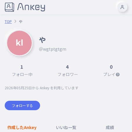
TOP
や
や
＠wgtptgtgm
1
4
0
フォロー中
フォロワー
プレイ
2026年05月25日
から Ankey を利用しています
フォローする
作成したAnkey
いいね一覧
成績