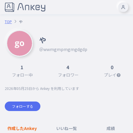
TOP
や
や
＠wwmgmpmgmgdgdp
1
4
0
フォロー中
フォロワー
プレイ
2026年05月25日
から Ankey を利用しています
フォローする
作成したAnkey
いいね一覧
成績