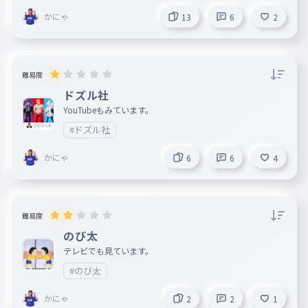
かにゃ
13
6
2
難易度
ドズル社
YouTubeもみています。
#ドズル社
かにゃ
6
6
4
難易度
のび太
テレビでも見ています。
#のび太
かにゃ
2
2
1