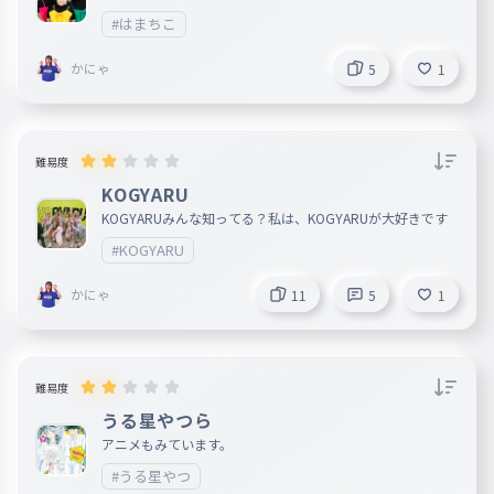
#はまちこ
かにゃ
5
1
難易度
KOGYARU
KOGYARUみんな知ってる？私は、KOGYARUが大好きです
#KOGYARU
かにゃ
11
5
1
難易度
うる星やつら
アニメもみています。
#うる星やつ