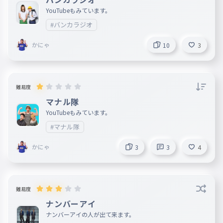
YouTubeもみています。
#バンカラジオ
かにゃ
10
3
難易度
マナル隊
YouTubeもみています。
#マナル隊
かにゃ
3
3
4
難易度
ナンバーアイ
ナンバーアイの人が出て来ます。