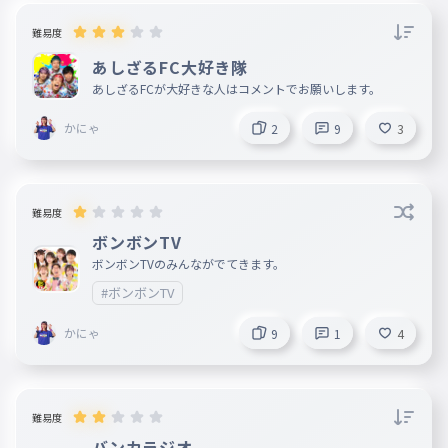
難易度
あしざるFC大好き隊
あしざるFCが大好きな人はコメントでお願いします。
かにゃ
2
9
3
難易度
ボンボンTV
ボンボンTVのみんながでてきます。
#ボンボンTV
かにゃ
9
1
4
難易度
バンカラジオ