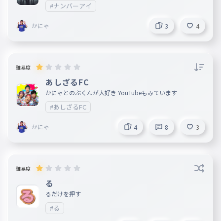
#ナンバーアイ
かにゃ
3
4
難易度
あしざるFC
かにゃとのぶくんが大好き YouTubeもみています
#あしざるFC
かにゃ
4
8
3
難易度
る
るだけを押す
#る