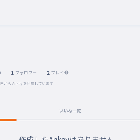
1
2
中
フォロワー
プレイ
4日
から Ankey を利用しています
いいね一覧
作成したAnkeyはありません。