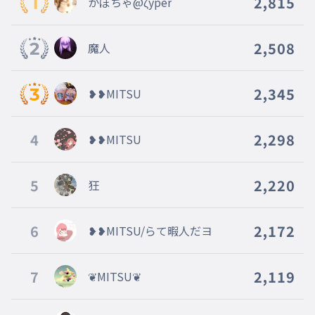
2,815
かぼちゃ@ζyper
2,508
魔人
2,345
❥❥MITSU
4
2,298
❥❥MITSU
5
2,220
狂
6
2,172
❥❥MITSU/らて暇人だヨ
7
2,119
❦MITSU❦