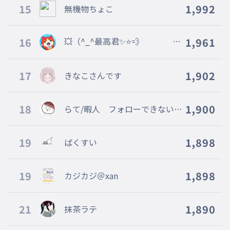
15
1,992
無機物ちょこ
16
💥（^_^最高君✨⭐💨
1,961
アイコンやっぱジバ様だわｗ
ｗｗ
17
1,902
きなこさんです
18
1,900
らて/暇人 フォローできないの
サブ！
19
1,898
ばくすい
19
1,898
カジカジ＠xan
21
1,890
抹茶ラテ