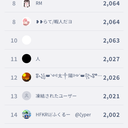
8
2,064
RM
8
2,064
❥❥らて/暇人だヨ
10
2,063
11
2,027
人
🎖꧁👑༺太༒陽༻👑꧂🎖®フ
12
2,026
ォロバ∞％@vsj
13
2,021
凍結されたユーザー
14
2,002
HFKRU/ふくるー @ζyper