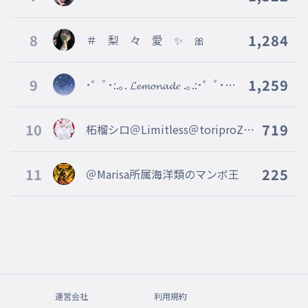
@Vertex本部 @fastest 副
リーダー
8
1,284
＃ 梨 々 愛 ✨ 🎀
9
1,259
･゜ﾟ･:.｡. 𝓛𝓮𝓶𝓸𝓷𝓪𝓭𝑒 .｡.:･゜ﾟ･＠t
oriproZ
10
719
柘榴シロ＠Limitless＠toriproZ＠
Blosso＠marisas
11
225
＠Marisa所属海洋類のマンボ王
運営会社
利用規約