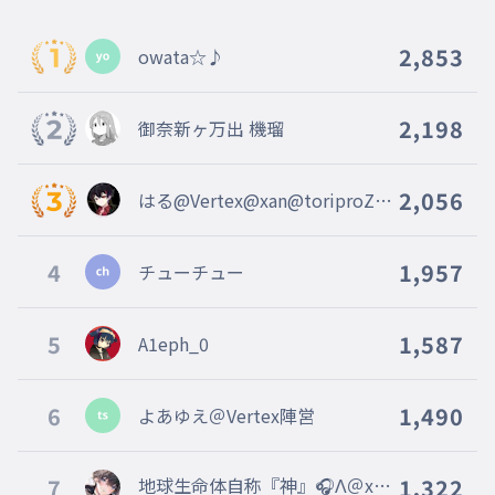
2,853
owata☆♪
2,198
御奈新ヶ万出 機瑠
2,056
はる@Vertex@xan@toriproZΩ
@Blitz@Vertex陣営
4
1,957
チューチュー
5
1,587
A1eph_0
6
1,490
よあゆえ＠Vertex陣営
7
地球生命体自称『神』🎧Λ＠xan
1,322