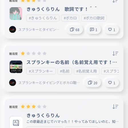
難易度
きゅうくらりん 歌詞です！＾＾
#きゅうくらりん
#ボカロ
#ボカロ歌詞
スプランキーとタイピング
68
1
1
とボカロ聴いてることして
る謎の小学生
難易度
スプランキーの名前（名前覚え用です！！
）
#スプランキー
#名前
#名前覚え用
#スプランキ
スプランキーとタイピングとボカロ聴
20
1
いてることしてる謎の小学生
難易度
きゅうくらりん
この歌最近まじでハマった！！やってみてほしいのと、知ら
ん人は聞いてみてね〜！！いい歌だよ！！ URL載せとくね