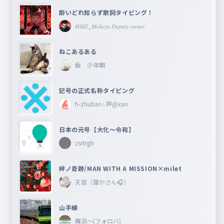
酔いどれ知らず歌詞タイピング！
𝐻𝑀𝑍_𝑀𝑜𝑘𝑒𝑦𝑎 𝐷𝑒𝑝𝑢𝑡𝑦 𝑜𝑤𝑛𝑒𝑟
ねこあるある
飯 少年期
記号の正式名称タイピング
h-zhutian♄🏁@xan
日本の元号【大化〜令和】
zsrtrgh
絆ノ奇跡/MAN WITH A MISSION×milet
天音（誰かさん🎧）
山手線
舞浜〜(フォロバ)