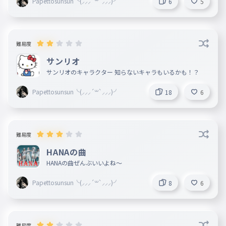
Papettosunsun╰(⸝⸝⸝´꒳`⸝⸝⸝)╯
6
5
難易度
サンリオ
サンリオのキャラクター 知らないキャラもいるかも！？
Papettosunsun╰(⸝⸝⸝´꒳`⸝⸝⸝)╯
18
6
難易度
HANAの曲
HANAの曲ぜんぶいいよね〜
Papettosunsun╰(⸝⸝⸝´꒳`⸝⸝⸝)╯
8
6
難易度