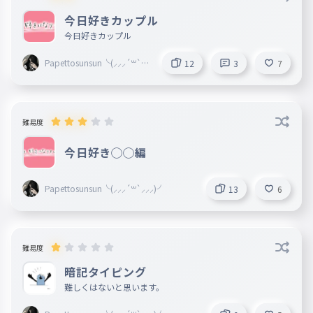
今日好きカップル
今日好きカップル
Papettosunsun╰(⸝⸝⸝´꒳`⸝⸝
12
3
7
⸝)╯
難易度
今日好き◯◯編
Papettosunsun╰(⸝⸝⸝´꒳`⸝⸝⸝)╯
13
6
難易度
暗記タイピング
難しくはないと思います。