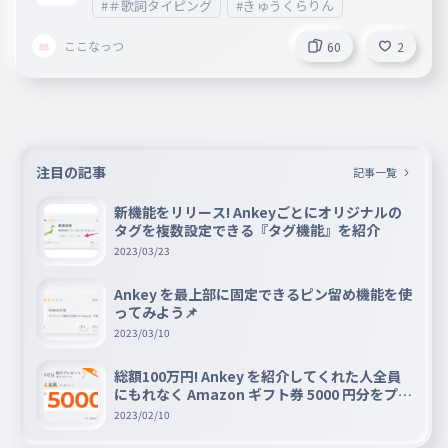
#＃歌詞タイピング
#きゅうくらりん
！！https://www.youtube.com/watch?v=2b1IexhKPz4&lis
t=RD2b1IexhKPz4&start_radio=1
ここなっつ
60
2
注目の記事
記事一覧
新機能をリリース! Ankeyごとにオリジナルの
タグを複数設定できる『タグ機能』を紹介
2023/03/23
Ankey を最上部に固定できるピン留め機能を使
ってみよう📌
2023/03/10
総額100万円! Ankey を紹介してくれた人全員
にもれなく Amazon ギフト券 5000 円分をプレ
ゼントキャンペーン!!
2023/02/10