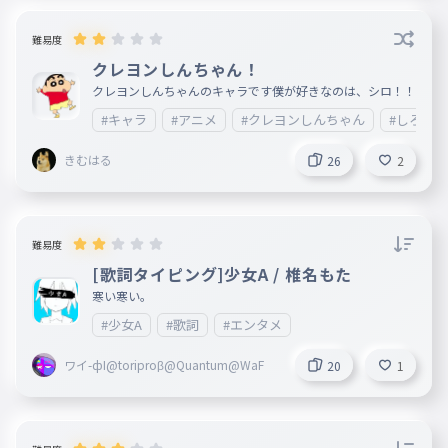
難易度
クレヨンしんちゃん！
クレヨンしんちゃんのキャラです僕が好きなのは、シロ！！
#キャラ
#アニメ
#クレヨンしんちゃん
#しろ
きむはる
26
2
難易度
[歌詞タイピング]少女A / 椎名もた
寒い寒い。
#少女A
#歌詞
#エンタメ
ワイ-фI@toriproβ@Quantum@WaF
20
1