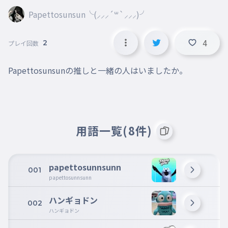
Papettosunsun╰(⸝⸝⸝´꒳`⸝⸝⸝)╯
4
2
プレイ回数
Papettosunsunの推しと一緒の人はいましたか。
用語一覧(8件)
papettosunnsunn
001
papettosunnsunn
ハンギョドン
002
ハンギョドン