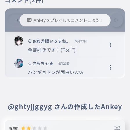
Ankey をプレイしてコメントしよう！
※誹謗中傷、不適切なコメントはお控え下さい。
※コメントするには、ログインが必要です。
らぁ丸＠眠いっすね。
5月22日
全部好きです！(*‘ω‘ *)
☆さらちゃ★
4月23日
ハンギョドンが面白いｗｗ
@ghtyjjggyg さんの作成したAnkey
難易度