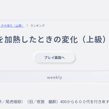
たときの変化（上級）
ランキング
化銀を加熱したときの変化（上級
プレイ画面へ
weekly
／尾虎楼録）（旧／夜狼 藺酔）400から６００代を行き来する