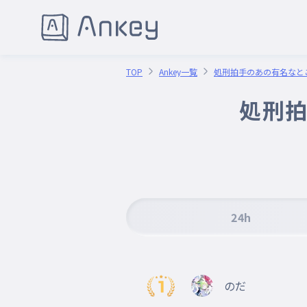
TOP
Ankey一覧
処刑拍手のあの有名なと
処刑拍
24h
のだ