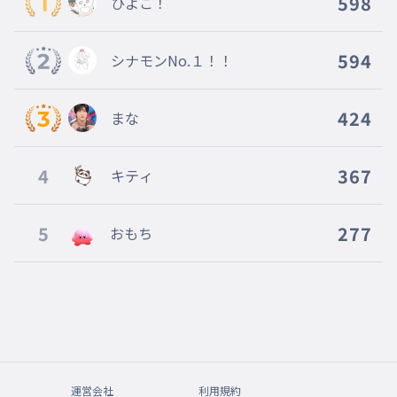
598
ひよこ！
594
シナモンNo.１！！
424
まな
4
367
キティ
5
277
おもち
運営会社
利用規約