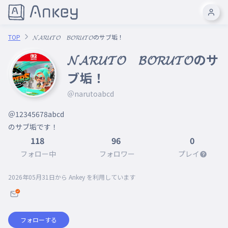
TOP
𝓝𝓐𝓡𝓤𝓣𝓞 𝓑𝓞𝓡𝓤𝓣𝓞のサブ垢！
𝓝𝓐𝓡𝓤𝓣𝓞 𝓑𝓞𝓡𝓤𝓣𝓞のサ
ブ垢！
＠narutoabcd
＠12345678abcd

のサブ垢です！
118
96
0
フォロー中
フォロワー
プレイ
2026年05月31日
から Ankey を利用しています
フォローする