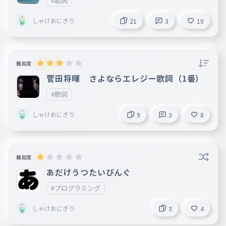
#歌詞
しゃけおにぎり
21
3
10
難易度
菅田将暉 さよならエレジー歌詞（1番）
#歌詞
しゃけおにぎり
9
3
8
難易度
あだけうつたいぴんぐ
#プログラミング
しゃけおにぎり
3
4