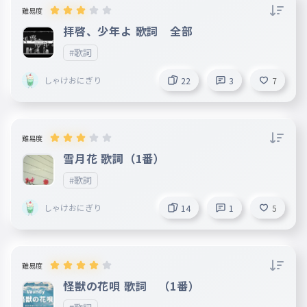
難易度
拝啓、少年よ 歌詞 全部
#歌詞
しゃけおにぎり
22
3
7
難易度
雪月花 歌詞（1番）
#歌詞
しゃけおにぎり
14
1
5
難易度
怪獣の花唄 歌詞 （1番）