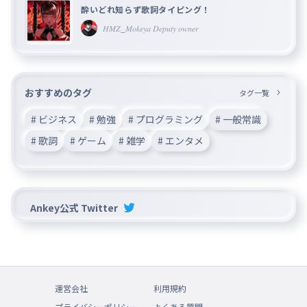
酔いどれ知らず歌詞タイピング！
𝐻𝑀𝑍_𝑀𝑜𝑘𝑒𝑦𝑎 𝐷𝑒𝑝𝑢𝑡𝑦 𝑜𝑤𝑛𝑒𝑟
おすすめのタグ
タグ一覧
# ビジネス
# 勉強
# プログラミング
# 一般常識
# 歌詞
# ゲーム
# 雑学
# エンタメ
Ankey公式 Twitter
運営会社
利用規約
プライバシーポリシー
よくある質問