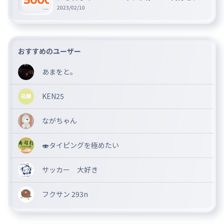
ゼントキャンペーン!!
2023/02/10
おすすめのユーザー
あまをと。
KEN25
ながちゃん
🍣タイピングを極めたい
サッカー 大好き
フクサン 293n