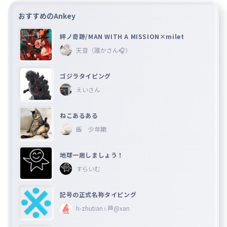
おすすめのAnkey
絆ノ奇跡/MAN WITH A MISSION×milet
天音（誰かさん🎧）
ゴジラタイピング
えいさん
ねこあるある
飯 少年期
地球一周しましょう！
すらいむ
記号の正式名称タイピング
h-zhutian♄🏁@xan